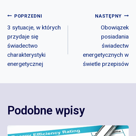
Nawigacja
POPRZEDNI
NASTĘPNY
3 sytuacje, w których
Obowiązek
wpisu
przydaje się
posiadania
świadectwo
świadectw
charakterystyki
energetycznych w
energetycznej
świetle przepisów
Podobne wpisy